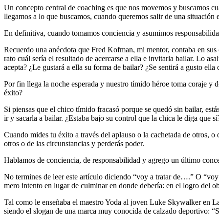
Un concepto central de coaching es que nos movemos y buscamos cuan
llegamos a lo que buscamos, cuando queremos salir de una situación e
En definitiva, cuando tomamos conciencia y asumimos responsabilida
Recuerdo una anécdota que Fred Kofman, mi mentor, contaba en sus con
rato cuál sería el resultado de acercarse a ella e invitarla bailar. Lo a
acepta? ¿Le gustará a ella su forma de bailar? ¿Se sentirá a gusto ell
Por fin llega la noche esperada y nuestro tímido héroe toma coraje y de
éxito?
Si piensas que el chico tímido fracasó porque se quedó sin bailar, es
ir y sacarla a bailar. ¿Estaba bajo su control que la chica le diga que 
Cuando mides tu éxito a través del aplauso o la cachetada de otros, o 
otros o de las circunstancias y perderás poder.
Hablamos de conciencia, de responsabilidad y agrego un último conce
No termines de leer este artículo diciendo “voy a tratar de….” O “voy 
mero intento en lugar de culminar en donde debería: en el logro del o
Tal como le enseñaba el maestro Yoda al joven Luke Skywalker en La G
siendo el slogan de una marca muy conocida de calzado deportivo: “Sim