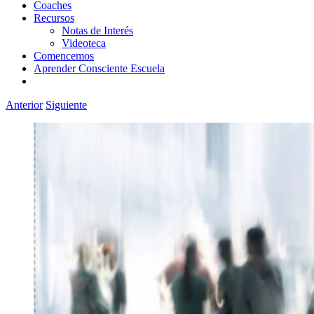
Coaches
Recursos
Notas de Interés
Videoteca
Comencemos
Aprender Consciente Escuela
Anterior
Siguiente
Ver
imagen
más
grande