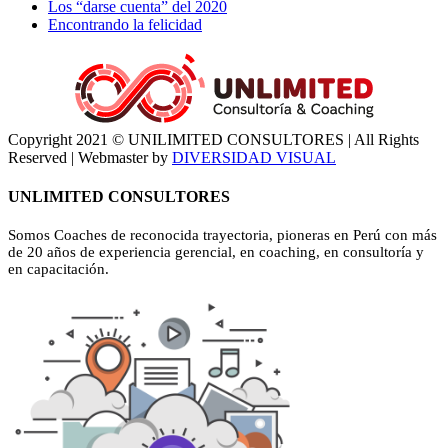
Los “darse cuenta” del 2020
Encontrando la felicidad
Copyright 2021 © UNILIMITED CONSULTORES | All Rights
Reserved | Webmaster by
DIVERSIDAD VISUAL
LinkedIn
Facebook
YouTube
Instagram
WhatsApp
Correo
electrónico
Close
UNLIMITED CONSULTORES
Sliding
Bar
Somos Coaches de reconocida trayectoria, pioneras en Perú con más
Area
de 20 años de experiencia gerencial, en coaching, en consultoría y
en capacitación.