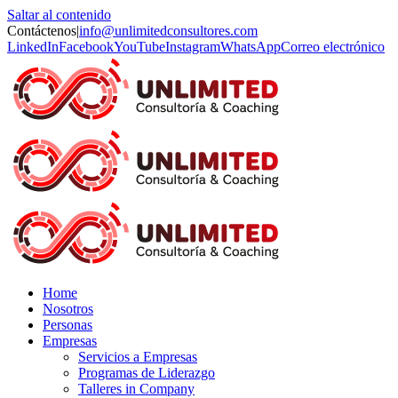
Saltar al contenido
Contáctenos
|
info@unlimitedconsultores.com
LinkedIn
Facebook
YouTube
Instagram
WhatsApp
Correo electrónico
Home
Nosotros
Personas
Empresas
Servicios a Empresas
Programas de Liderazgo
Talleres in Company