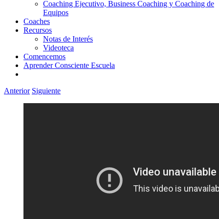
Coaching Ejecutivo, Business Coaching y Coaching de
Equipos
Coaches
Recursos
Notas de Interés
Videoteca
Comencemos
Aprender Consciente Escuela
Anterior
Siguiente