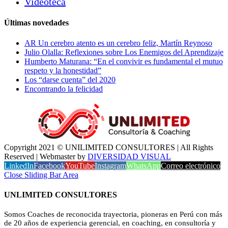
Videoteca
Últimas novedades
AR Un cerebro atento es un cerebro feliz, Martín Reynoso
Julio Olalla: Reflexiones sobre Los Enemigos del Aprendizaje
Humberto Maturana: “En el convivir es fundamental el mutuo
respeto y la honestidad”
Los “darse cuenta” del 2020
Encontrando la felicidad
Copyright 2021 © UNILIMITED CONSULTORES | All Rights
Reserved | Webmaster by
DIVERSIDAD VISUAL
LinkedIn
Facebook
YouTube
Instagram
WhatsApp
Correo electrónico
Close Sliding Bar Area
UNLIMITED CONSULTORES
Somos Coaches de reconocida trayectoria, pioneras en Perú con más
de 20 años de experiencia gerencial, en coaching, en consultoría y